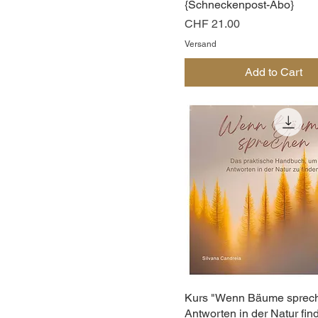
{Schneckenpost-Abo}
Price
CHF 21.00
Versand
Add to Cart
Kurs "Wenn Bäume sprech
Antworten in der Natur fin