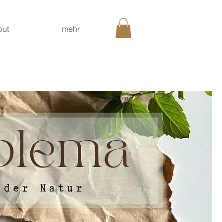
out
mehr