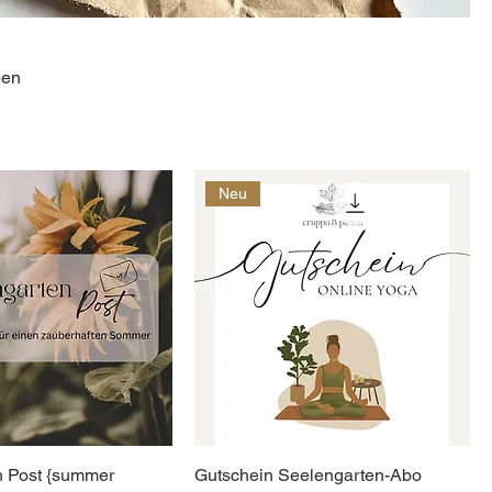
ben
Neu
n Post {summer
Gutschein Seelengarten-Abo