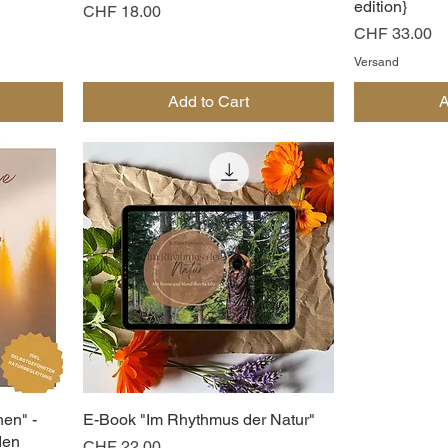
edition}
Price
CHF 18.00
Price
CHF 33.00
Versand
Add to Cart
A
en" -
E-Book "Im Rhythmus der Natur"
den
Price
CHF 22.00